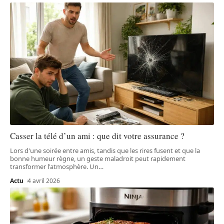
Casser la télé d’un ami : que dit votre assurance ?
Lors d'une soirée entre amis, tandis que les rires fusent et que la
bonne humeur règne, un geste maladroit peut rapidement
transformer l'atmosphère. Un
…
Actu
4 avril 2026