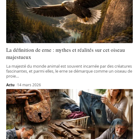
La définition de erne : mythes et réalités sur cet oiseau
majestueux
La majesté du monde animal est souvent incarnée par des créatures
fascinantes, et parmi elles, le erne se démarque comme un oiseau de
proie
…
Actu
14 mars 2026