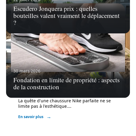
Escudero Jonquera prix : quelles
bouteilles valent vraiment le déplacement
?
30 mars 2026
Fondation en limite de propriété : aspects
19 mai 2026
de la construction
Comment taille la chaussure Nike :
notre guide pour choisir sa pointure
La quête d'une chaussure Nike parfaite ne se
limite pas à l'esthétique.
…
En savoir plus