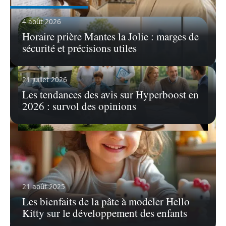
4 août 2026
Horaire prière Mantes la Jolie : marges de
sécurité et précisions utiles
21 juillet 2026
Les tendances des avis sur Hyperboost en
2026 : survol des opinions
14 juillet 2026
Areas : assurance pour auto, maison,
santé, retraite, épargne et pros
L'univers de l'assurance est devenu
21 août 2025
incontournable pour les particuliers et les
professionnels,
…
Les bienfaits de la pâte à modeler Hello
Kitty sur le développement des enfants
En savoir plus