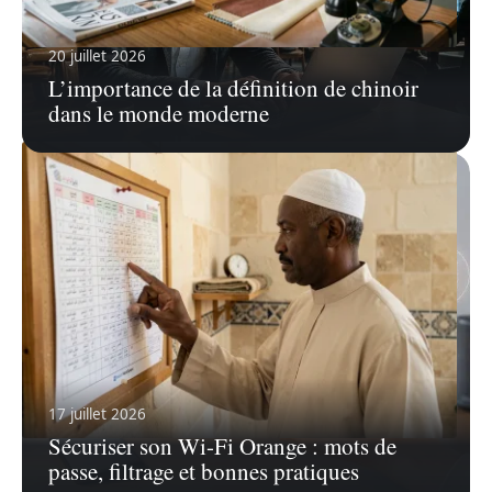
20 juillet 2026
7 août 2026
L’importance de la définition de chinoir
Comment l’histoire vraie de Ruth Finley a été
dans le monde moderne
transformée pour la télévision ?
17 juillet 2026
Sécuriser son Wi-Fi Orange : mots de
4 août 2026
passe, filtrage et bonnes pratiques