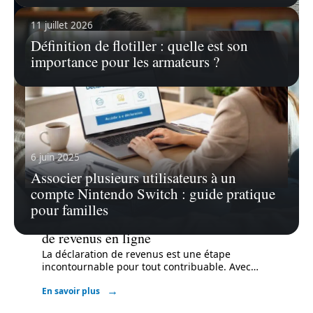
11 juillet 2026
Définition de flotiller : quelle est son
importance pour les armateurs ?
6 juin 2025
Associer plusieurs utilisateurs à un
compte Nintendo Switch : guide pratique
pour familles
8 juin 2026
Guide pour accéder à votre déclaration
de revenus en ligne
La déclaration de revenus est une étape
incontournable pour tout contribuable. Avec
…
En savoir plus