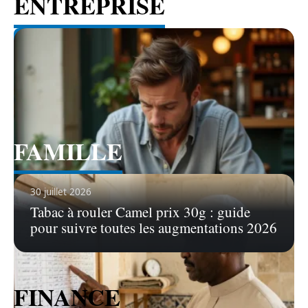
ENTREPRISE
Voir tous les articles
FAMILLE
Voir tous les articles
30 juillet 2026
Tabac à rouler Camel prix 30g : guide
pour suivre toutes les augmentations 2026
FINANCE