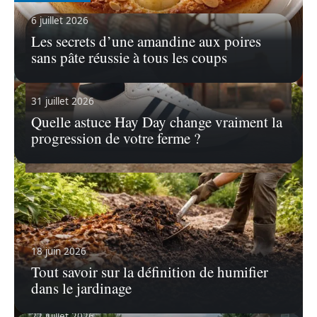
6 juillet 2026
Les secrets d’une amandine aux poires
sans pâte réussie à tous les coups
31 juillet 2026
Quelle astuce Hay Day change vraiment la
progression de votre ferme ?
13 juillet 2026
Chaussure Americana Hi : l’histoire
d’une basket mythique d’Adidas
La chaussure Americana Hi d’Adidas est plus
18 juin 2026
qu’un simple accessoire de mode,
…
Tout savoir sur la définition de humifier
En savoir plus
dans le jardinage
22 juillet 2026