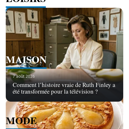
Voir tous les articles
MAISON
Voir tous les articles
7 août 2026
Comment l’histoire vraie de Ruth Finley a
été transformée pour la télévision ?
MODE