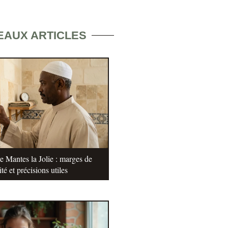
EAUX ARTICLES
e Mantes la Jolie : marges de
ité et précisions utiles