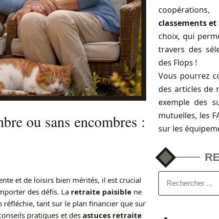
coopérations
classements et 
choix, qui perme
travers des sél
des Flops !
Vous pourrez c
des articles de 
exemple des s
mutuelles, les 
ombre ou sans encombres :
sur les équipem
R
 et de loisirs bien mérités, il est crucial
mporter des défis. La
retraite paisible
ne
 réfléchie, tant sur le plan financier que sur
 conseils pratiques et des
astuces retraite