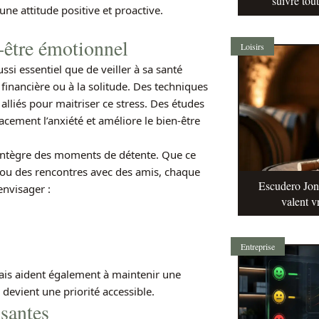
suivre tou
une attitude positive et proactive.
n-être émotionnel
Loisirs
ussi essentiel que de veiller à sa santé
e financière ou à la solitude. Des techniques
 alliés pour maitriser ce stress. Des études
acement l’anxiété et améliore le bien-être
i intègre des moments de détente. Que ce
ou des rencontres avec des amis, chaque
Escudero Jonq
envisager :
valent v
Entreprise
mais aident également à maintenir une
 devient une priorité accessible.
ssantes