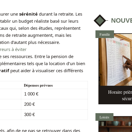
ssurer une
sérénité
durant la retraite. Les
NOUV
ablir un budget réaliste basé sur leurs
icaux qui, selon des études, représentent
Famille
ions de retraite augmentent, mais les
tion d’autant plus nécessaire.
reurs à éviter
de ses ressources. Entre la pension de
plémentaires tels que la location d’un bien
atif
peut aider à visualiser ces différents
Dépenses prévues
Horaire prièr
1 000 €
sécur
200 €
300 €
Loisirs
ls, afin de ne pas se retrouver dans des