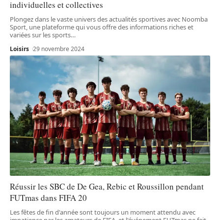
individuelles et collectives
Plongez dans le vaste univers des actualités sportives avec Noomba
Sport, une plateforme qui vous offre des informations riches et
variées sur les sports
…
Loisirs
29 novembre 2024
Réussir les SBC de De Gea, Rebic et Roussillon pendant
FUTmas dans FIFA 20
Les fêtes de fin d'année sont toujours un moment attendu avec
impatience par les amateurs de FIFA, et l'événement FUTmas ne fait