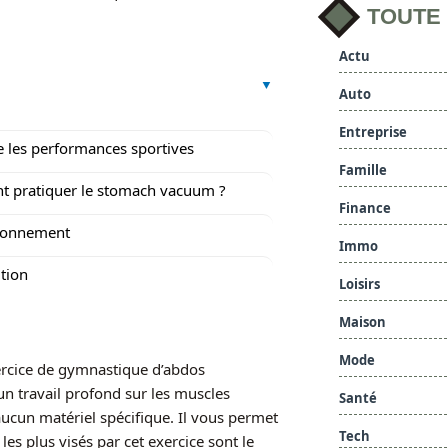
TOUTE
Actu
Auto
Entreprise
 les performances sportives
Famille
 pratiquer le stomach vacuum ?
Finance
ionnement
Immo
tion
Loisirs
Maison
Mode
ercice de gymnastique d’abdos
un travail profond sur les muscles
Santé
 aucun matériel spécifique. Il vous permet
Tech
es plus visés par cet exercice sont le