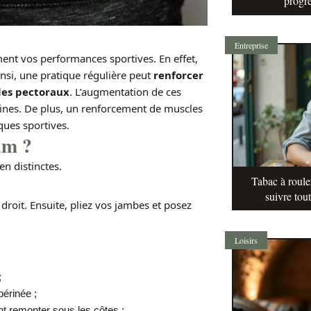
progre
Entreprise
nt vos performances sportives. En effet,
insi, une pratique régulière peut
renforcer
 les pectoraux
. L’augmentation de ces
aines. De plus, un renforcement de muscles
iques sportives.
um ?
n distinctes.
Tabac à roule
suivre tou
droit. Ensuite, pliez vos jambes et posez
Loisirs
;
périnée ;
ant remonter sous les côtes ;