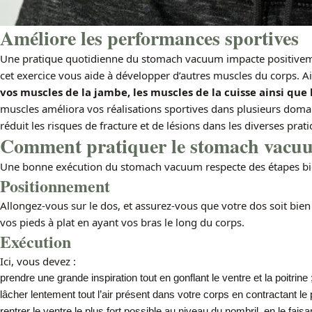
Améliore les performances sportives
Une pratique quotidienne du stomach vacuum impacte positiveme
cet exercice vous aide à développer d’autres muscles du corps. A
vos muscles de la jambe, les muscles de la cuisse ainsi que
muscles améliora vos réalisations sportives dans plusieurs dom
réduit les risques de fracture et de lésions dans les diverses prat
Comment pratiquer le stomach vacu
Une bonne exécution du stomach vacuum respecte des étapes bie
Positionnement
Allongez-vous sur le dos, et assurez-vous que votre dos soit bien 
vos pieds à plat en ayant vos bras le long du corps.
Exécution
Ici, vous devez :
prendre une grande inspiration tout en gonflant le ventre et la poitrine 
lâcher lentement tout l’air présent dans votre corps en contractant le 
rentrer le ventre le plus fort possible au niveau du nombril, en le fais