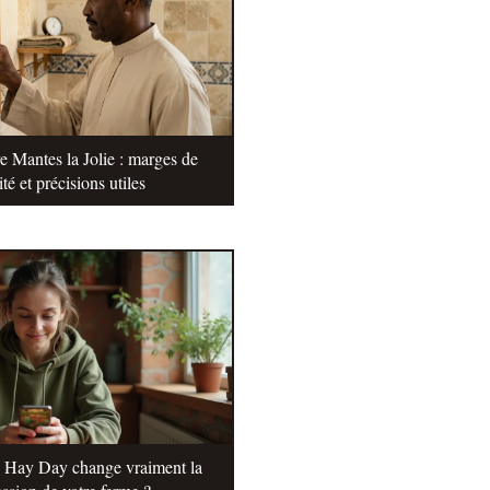
e Mantes la Jolie : marges de
ité et précisions utiles
e Hay Day change vraiment la