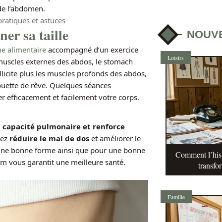
de l’abdomen.
pratiques et astuces
ner sa taille
NOUV
e alimentaire
accompagné d’un exercice
Loisirs
s muscles externes des abdos, le stomach
ollicite plus les muscles profonds des abdos,
houette de rêve. Quelques séances
 efficacement et facilement votre corps.
 capacité pulmonaire et renforce
vez
réduire le mal de dos
et améliorer le
r une bonne forme ainsi que pour une bonne
Comment l’hist
um vous garantit une meilleure santé.
transfo
Famille