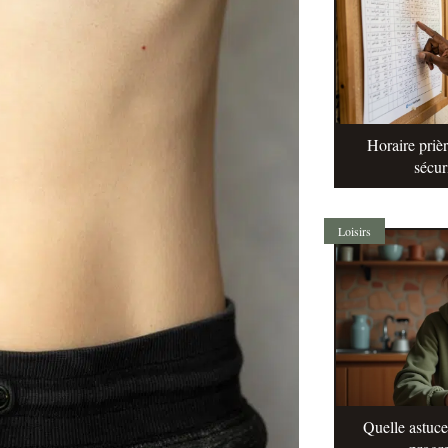
Horaire prièr
sécur
Loisirs
Quelle astuc