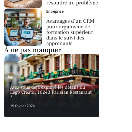
résoudre un problème
Entreprise
Avantages d’un CRM
pour organisme de
formation supérieur
dans le suivi des
apprenants
À ne pas manquer
Avez-vous déjà exploré les détails du
Lego Creator 10243 Parisian Restaurant
?
19 février 2026