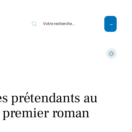
Mode
Santé
Tech
es prétendants au
u premier roman