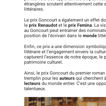
étrangères scrutent attentivement cette s
littéraires.
Le prix Goncourt a également un effet do
le
prix Renaudot
et le
prix Femina
. La vi
au Goncourt peut entraîner des nominatio
position de l’écrivain dans le
monde
litté
Enfin, ce prix a une dimension symbolique
littéraire et l’engagement envers la cultu
capturent l’essence de notre époque, le p
patrimoine culturel.
Ainsi, le prix Goncourt du premier roma
tremplin pour les
auteurs
qui cherchent à
lecteurs
du monde entier. C’est une oppor
talentueux.