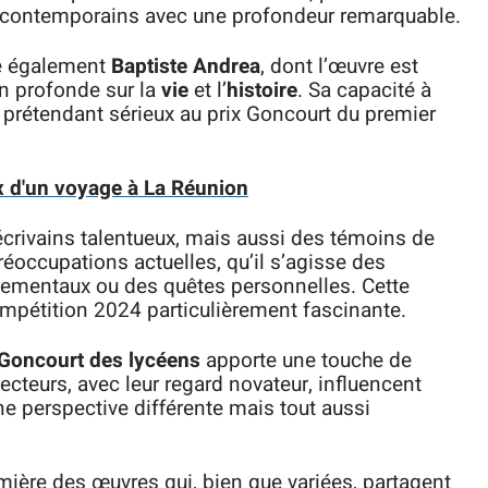
 contemporains avec une profondeur remarquable.
ve également
Baptiste Andrea
, dont l’œuvre est
on profonde sur la
vie
et l’
histoire
. Sa capacité à
un prétendant sérieux au prix Goncourt du premier
ix d'un voyage à La Réunion
crivains talentueux, mais aussi des témoins de
réoccupations actuelles, qu’il s’agisse des
nementaux ou des quêtes personnelles. Cette
compétition 2024 particulièrement fascinante.
Goncourt des lycéens
apporte une touche de
ecteurs, avec leur regard novateur, influencent
une perspective différente mais tout aussi
umière des œuvres qui, bien que variées, partagent