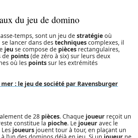
aux du jeu de domino
 passe-temps, sont un jeu de
stratégie
où
se lancer dans des
techniques
complexes, il
Le
jeu
se compose de
pièces
rectangulaires,
s de
points
(de zéro à six) sur leurs deux
înes où les
points
sur les extrémités
a mer : le jeu de société par Ravensburger
alement de 28
pièces
. Chaque
joueur
reçoit un
este constitue la
pioche
. Le
joueur
avec le
. Les
joueurs
jouent tour à tour, en plaçant un
 l’un des dominos déjà en jeu. Si un
joueur
ne