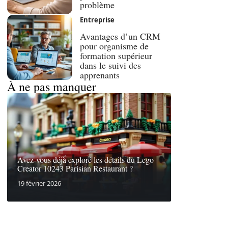
problème
Entreprise
Avantages d’un CRM
pour organisme de
formation supérieur
dans le suivi des
apprenants
À ne pas manquer
Avez-vous déjà exploré les détails du Lego
Creator 10243 Parisian Restaurant ?
19 février 2026