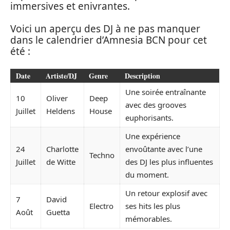
immersives et enivrantes.
Voici un aperçu des DJ à ne pas manquer
dans le calendrier d’Amnesia BCN pour cet
été :
Date
Artiste/DJ
Genre
Description
Une soirée entraînante
10
Oliver
Deep
avec des grooves
Juillet
Heldens
House
euphorisants.
Une expérience
24
Charlotte
envoûtante avec l’une
Techno
Juillet
de Witte
des DJ les plus influentes
du moment.
Un retour explosif avec
7
David
Electro
ses hits les plus
Août
Guetta
mémorables.