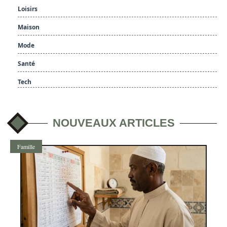
Loisirs
Maison
Mode
Santé
Tech
NOUVEAUX ARTICLES
Famille