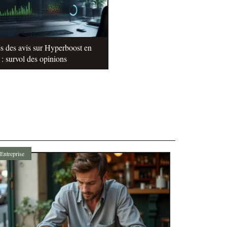
s des avis sur Hyperboost en
: survol des opinions
Entreprise