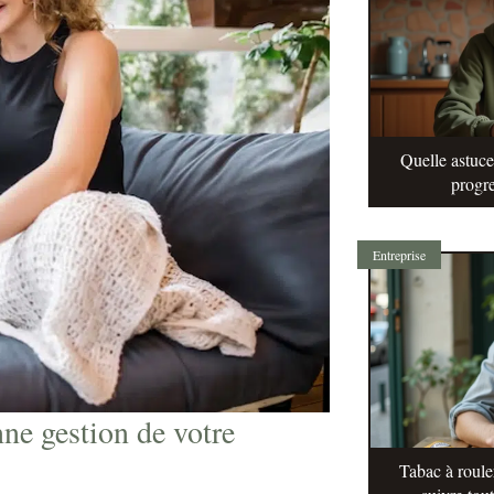
Quelle astuc
progre
Entreprise
ne gestion de votre
Tabac à roule