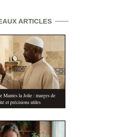
EAUX ARTICLES
e Mantes la Jolie : marges de
ité et précisions utiles