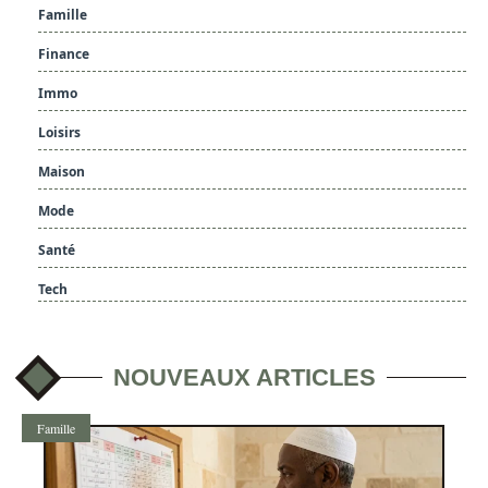
Famille
Finance
Immo
Loisirs
Maison
Mode
Santé
Tech
NOUVEAUX ARTICLES
Famille