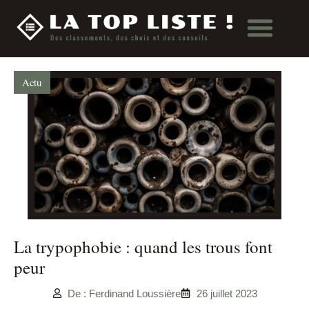
Actu
La trypophobie : quand les trous font
peur
De : Ferdinand Loussière
26 juillet 2023