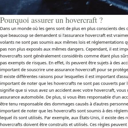
Pourquoi assurer un hovercraft ?
Dans un monde où les gens sont de plus en plus conscients des dan
que beaucoup se demandent si l’assurance hovercraft est vraimen
volants ne sont pas soumis aux mêmes lois et réglementations que 
pas non plus exposés aux mêmes dangers. Cependant, il est impo
hovercrafts sont généralement considérés comme étant plus sûrs q
pas exempts de risques. En effet, ils peuvent être sujets à des ac
important de souscrire une assurance hovercraft pour se protéger
Il existe différentes raisons pour lesquelles il est important d’assu
important de noter que les hovercrafts ne sont pas couverts par 
signifie que si vous avez un accident avec votre hovercraft, vou
assurance automobile. De plus, si vous êtes responsable d’un acc
être tenu responsable des dommages causés à d’autres personnes o
important de noter que les hovercrafts sont soumis à des régleme
lequel ils sont utilisés. Par exemple, aux États-Unis, il existe des 
hovercrafts doivent être construits et utilisés. Ces règles peuvent v