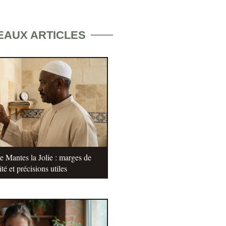
EAUX ARTICLES
e Mantes la Jolie : marges de
ité et précisions utiles