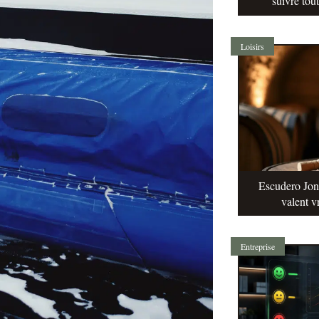
suivre tou
Loisirs
Escudero Jonq
valent v
Entreprise