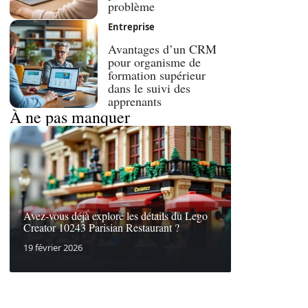
problème
Entreprise
Avantages d’un CRM
pour organisme de
formation supérieur
dans le suivi des
apprenants
À ne pas manquer
Avez-vous déjà exploré les détails du Lego
Creator 10243 Parisian Restaurant ?
19 février 2026