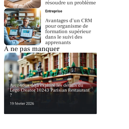
résoudre un problème
Entreprise
Avantages d’un CRM
pour organisme de
formation supérieur
dans le suivi des
apprenants
À ne pas manquer
Avez-vous déjà exploré les détails du
Lego Creator 10243 Parisian Restaurant
?
19 février 2026