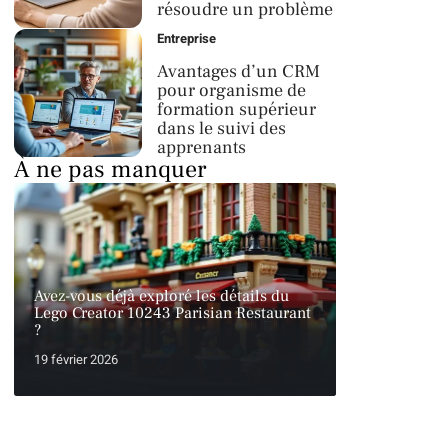
résoudre un problème
Entreprise
Avantages d’un CRM
pour organisme de
formation supérieur
dans le suivi des
apprenants
À ne pas manquer
Avez-vous déjà exploré les détails du
Lego Creator 10243 Parisian Restaurant
?
19 février 2026