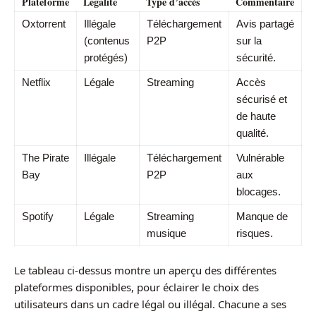
Plateforme
Légalité
Type d’accès
Commentaire
Oxtorrent
Illégale
Téléchargement
Avis partagé
(contenus
P2P
sur la
protégés)
sécurité.
Netflix
Légale
Streaming
Accès
sécurisé et
de haute
qualité.
The Pirate
Illégale
Téléchargement
Vulnérable
Bay
P2P
aux
blocages.
Spotify
Légale
Streaming
Manque de
musique
risques.
Le tableau ci-dessus montre un aperçu des différentes
plateformes disponibles, pour éclairer le choix des
utilisateurs dans un cadre légal ou illégal. Chacune a ses