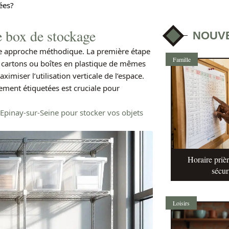
ées?
e box de stockage
NOUV
e approche méthodique. La première étape
Famille
s cartons ou boîtes en plastique de mêmes
ximiser l’utilisation verticale de l’espace.
ement étiquetées est cruciale pour
 Epinay-sur-Seine pour stocker vos objets
Horaire prièr
sécur
Loisirs