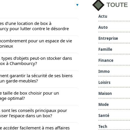
TOUTE
Actu
s d’une location de box à
Auto
cy pour lutter contre le désordre
Entreprise
combrement pour un espace de vie
onieux
Famille
 types d’objets peut-on stocker dans
Finance
box à Chambourcy?
Immo
nt garantir la sécurité de ses biens
un garde-meubles?
Loisirs
e taille de box choisir pour un
Maison
age optimal?
Mode
 sont les conseils principaux pour
iser l’espace dans un box?
Santé
Tech
je accéder facilement à mes affaires