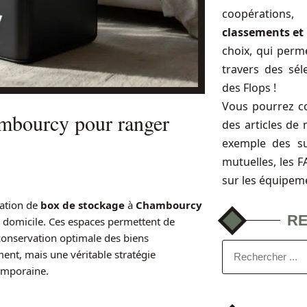
coopérations
classements et 
choix, qui perme
travers des sél
des Flops !
Vous pourrez c
mbourcy pour ranger
des articles de 
exemple des s
mutuelles, les 
sur les équipem
cation de
box de stockage
à
Chambourcy
R
 domicile. Ces espaces permettent de
conservation optimale des biens
ent, mais une véritable stratégie
temporaine.