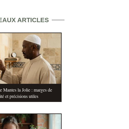
EAUX ARTICLES
e Mantes la Jolie : marges de
ité et précisions utiles