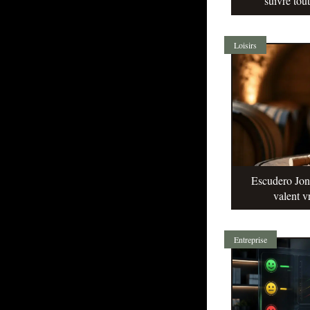
suivre tou
Loisirs
Escudero Jonq
valent v
Entreprise