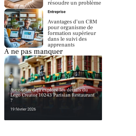
résoudre un problème
Entreprise
Avantages d’un CRM
pour organisme de
formation supérieur
dans le suivi des
apprenants
À ne pas manquer
Avez-vous déjà exploré les détails du
Lego Creator 10243 Parisian Restaurant
?
19 février 2026