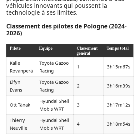
véhicules innovants qui poussent la
technologie à ses limites.
Classement des pilotes de Pologne (2024-
2026)
Pilote
Équipe
Classement
Temps total
général
Kalle
Toyota Gazoo
1
3h15m67s
Rovanperä
Racing
Elfyn
Toyota Gazoo
2
3h16m39s
Evans
Racing
Hyundai Shell
Ott Tänak
3
3h17m12s
Mobis WRT
Thierry
Hyundai Shell
4
3h18m54s
Neuville
Mobis WRT