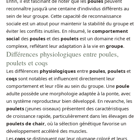
Enfin, il est fascinant de noter que les
poules
peuvent
reconnaître jusqu’à une centaine d’individus différents au
sein de leur groupe. Cette capacité de reconnaissance
sociale est un atout pour maintenir la stabilité du groupe et
éviter les conflits inutiles. En résumé, le
comportement
social
des
poules
et des
poulets
est un domaine riche et
complexe, reflétant leur adaptation à la vie en
groupe
.
Différences physiologiques entre poules,
poulets et coqs
Les différences
physiologiques
entre
poules
,
poulets
et
coqs
sont notables et influencent directement leur
comportement et leur rôle au sein du groupe. Une
poule
adulte possède une morphologie adaptée à la ponte, avec
un système reproducteur bien développé. En revanche, les
poulets
(jeunes oiseaux) présentent des caractéristiques
de croissance rapide, particulièrement dans les élevages de
poulets de chair
, où la sélection génétique favorise un
développement accéléré des muscles.
Les
coqs
se distinguent par leur plumage coloré et leurs