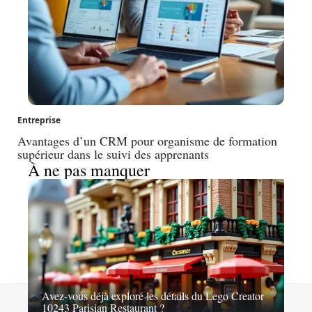
Entreprise
Avantages d’un CRM pour organisme de formation
supérieur dans le suivi des apprenants
À ne pas manquer
Avez-vous déjà exploré les détails du Lego Creator
Contact
Mentions légales
Sitemap
10243 Parisian Restaurant ?