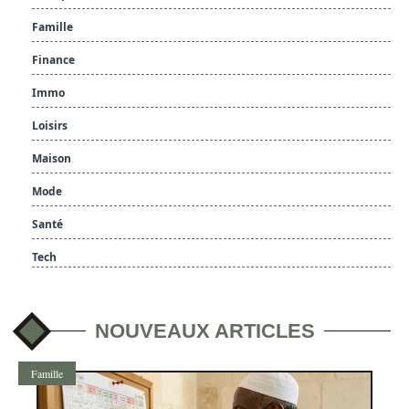
Famille
Finance
Immo
Loisirs
Maison
Mode
Santé
Tech
NOUVEAUX ARTICLES
Famille