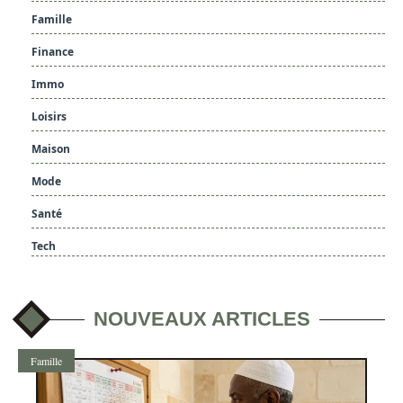
Famille
Finance
Immo
Loisirs
Maison
Mode
Santé
Tech
NOUVEAUX ARTICLES
Famille