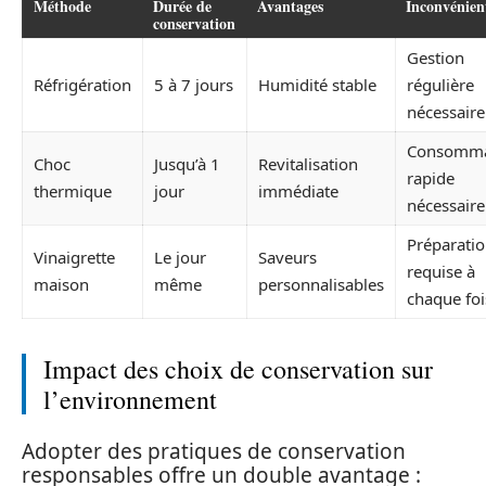
Méthode
Durée de
Avantages
Inconvénien
conservation
Gestion
Réfrigération
5 à 7 jours
Humidité stable
régulière
nécessaire
Consomma
Choc
Jusqu’à 1
Revitalisation
rapide
thermique
jour
immédiate
nécessaire
Préparati
Vinaigrette
Le jour
Saveurs
requise à
maison
même
personnalisables
chaque foi
Impact des choix de conservation sur
l’environnement
Adopter des pratiques de conservation
responsables offre un double avantage :