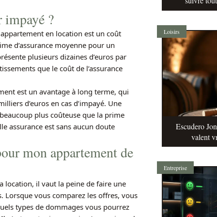
suivre tou
r impayé ?
Loisirs
 appartement en location est un coût
 prime d’assurance moyenne pour un
résente plusieurs dizaines d’euros par
tissements que le coût de l’assurance
ment est un avantage à long terme, qui
illiers d’euros en cas d’impayé. Une
t beaucoup plus coûteuse que la prime
Escudero Jonq
lle assurance est sans aucun doute
valent v
pour mon appartement de
Entreprise
ocation, il vaut la peine de faire une
s. Lorsque vous comparez les offres, vous
er quels types de dommages vous pourrez