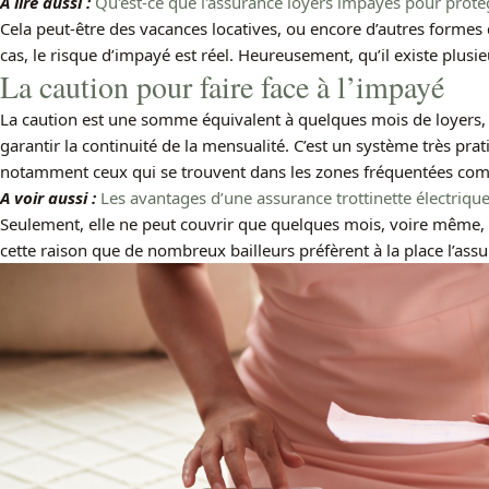
A lire aussi :
Qu'est-ce que l'assurance loyers impayés pour protég
Cela peut-être des vacances locatives, ou encore d’autres formes de
cas, le risque d’impayé est réel. Heureusement, qu’il existe plus
La caution pour faire face à l’impayé
La caution est une somme équivalent à quelques mois de loyers, 
garantir la continuité de la mensualité. C’est un système très pr
notamment ceux qui se trouvent dans les zones fréquentées com
A voir aussi :
Les avantages d’une assurance trottinette électriqu
Seulement, elle ne peut couvrir que quelques mois, voire même, 
cette raison que de nombreux bailleurs préfèrent à la place l’ass