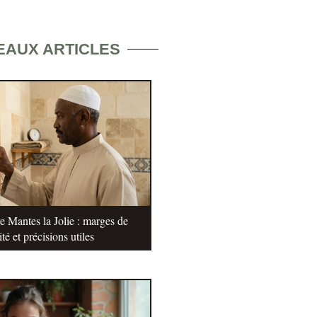
EAUX ARTICLES
e Mantes la Jolie : marges de
ité et précisions utiles