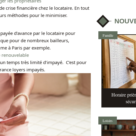
er les propriétaires
 crise financière chez le locataire. En tout
ieurs méthodes pour le minimiser.
NOUV
payée d’avance par le locataire pour
Famille
atique pour de nombreux bailleurs,
me à Paris par exemple.
e renouvelable
un temps très limité d’impayé. C’est pour
urance loyers impayés.
Horaire prièr
sécur
Loisirs