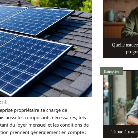
Quelle astuc
progre
Entreprise
ent
eprise propriétaire se charge de
is aussi les composants nécessaires, tels
tant du loyer mensuel et les conditions de
Tabac à roule
cation prennent généralement en compte :