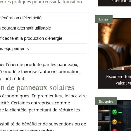
suivre tou
leures pratiques pour réussir la transition
énération d’électricité
Loisirs
ourant alternatif utilisable
ficacité et la production d’énergie
des équipements
mmer l’énergie produite par les panneaux,
. Ce modèle favorise l’autoconsommation,
Escudero Jonq
 coût réduit.
valent v
on de panneaux solaires
s économiques. En premier lieu, le locataire
Entreprise
tricité. Certaines entreprises comme
 la clientèle, permettant de réduire les
ibilité de bénéficier de subventions ou de
iatives peuvent comprendre :