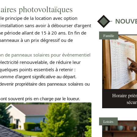
laires photovoltaïques
e principe de la location avec option
NOUV
e installation sans avoir à débourser d’argent
une période allant de 15 à 20 ans. En fin de
Famille
s panneaux à un prix dégressif ou de
ion de panneaux solaires pour événementiel
ctricité renouvelable, de réduire leur
 quelques points essentiels à retenir :
somme d’argent significative au départ.
e devenir propriétaire des panneaux solaires ou
Horaire prièr
nt souvent pris en charge par le loueur.
sécur
Loisirs