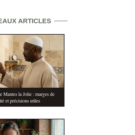
EAUX ARTICLES
e Mantes la Jolie : marges de
ité et précisions utiles