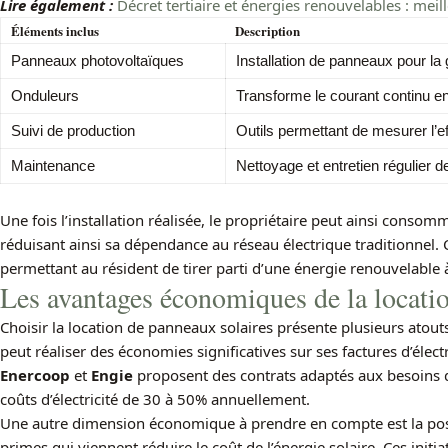
Lire également :
Décret tertiaire et énergies renouvelables : meil
Éléments inclus
Description
Panneaux photovoltaïques
Installation de panneaux pour la g
Onduleurs
Transforme le courant continu en c
Suivi de production
Outils permettant de mesurer l’ef
Maintenance
Nettoyage et entretien régulier 
Une fois l’installation réalisée, le propriétaire peut ainsi conso
réduisant ainsi sa dépendance au réseau électrique traditionnel
permettant au résident de tirer parti d’une énergie renouvelable à
Les avantages économiques de la locati
Choisir la location de panneaux solaires présente plusieurs atout
peut réaliser des économies significatives sur ses factures d’élec
Enercoop
et
Engie
proposent des contrats adaptés aux besoins de
coûts d’électricité de 30 à 50% annuellement.
Une autre dimension économique à prendre en compte est la poss
primes qui viennent réduire le coût de l’énergie solaire. Ces init