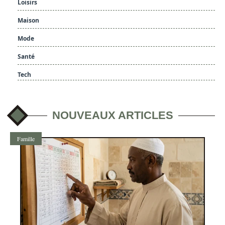
Loisirs
Maison
Mode
Santé
Tech
NOUVEAUX ARTICLES
Famille