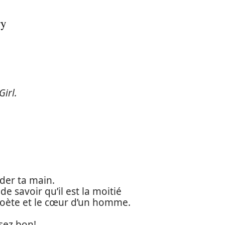
ry
Girl.
der ta main.
de savoir qu’il est la moitié
n poète et le cœur d’un homme.
sez bon!.