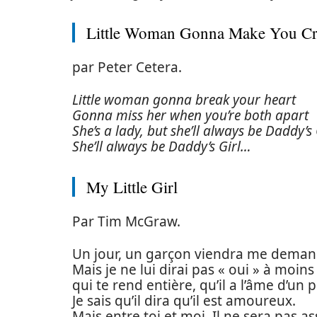
Little Woman Gonna Make You C
par Peter Cetera.
Little woman gonna break your heart
Gonna miss her when you’re both apart
She’s a lady, but she’ll always be Daddy’s 
She’ll always be Daddy’s Girl…
My Little Girl
Par Tim McGraw.
Un jour, un garçon viendra me deman
Mais je ne lui dirai pas « oui » à moins 
qui te rend entière, qu’il a l’âme d’u
Je sais qu’il dira qu’il est amoureux.
Mais entre toi et moi. Il ne sera pas as