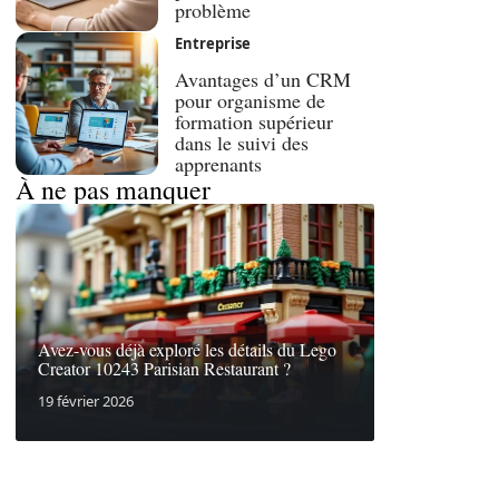
problème
Entreprise
Avantages d’un CRM
pour organisme de
formation supérieur
dans le suivi des
apprenants
À ne pas manquer
Avez-vous déjà exploré les détails du Lego
Creator 10243 Parisian Restaurant ?
19 février 2026