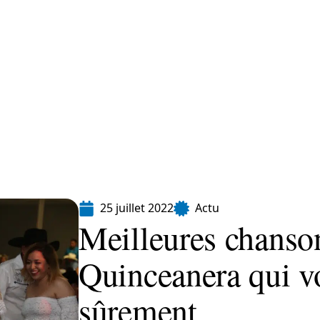
Finance
Immo
Loisirs
Maison
25 juillet 2022
Actu
Meilleures chanson
Quinceanera qui v
sûrement