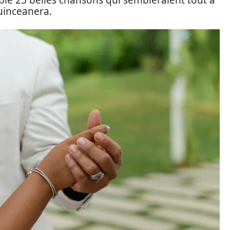
mblé 25 belles chansons qui sembleraient tout à
uinceanera.