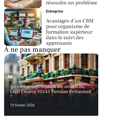
résoudre un problème
Entreprise
Avantages d’un CRM
pour organisme de
formation supérieur
dans le suivi des
apprenants
À ne pas manquer
Avez-vous déjà exploré les détails du
Lego Creator 10243 Parisian Restaurant
?
19 février 2026