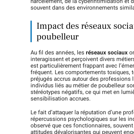
harcèlement, de la cyberintimidation et
souvent dans des environnements similai
Impact des réseaux sociau
poubelleur
Au fil des années, les
réseaux sociaux
on
interagissent et perçoivent divers métie
est particulièrement frappant avec l’éme
fréquent. Les comportements toxiques, te
préjugés accrus autour des professions l
individus liés au métier de poubelleur so
stéréotypes négatifs, ce qui met en lumi
sensibilisation accrues.
Le fait d’attaquer la réputation d’une prof
répercussions psychologiques sur les ind
observé que ces fonctionnaires, souvent 
attitudes dévalorisantes qui peuvent eng