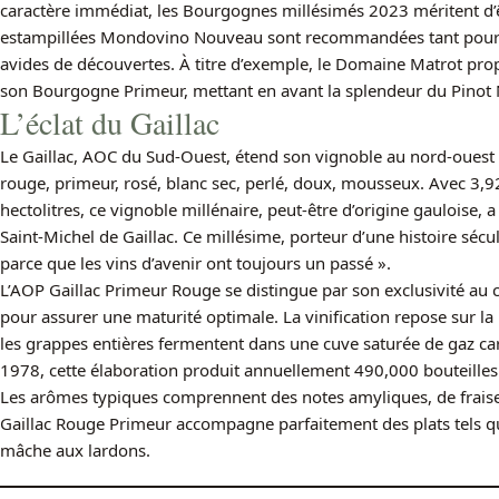
caractère immédiat, les Bourgognes millésimés 2023 méritent d’ê
estampillées Mondovino Nouveau sont recommandées tant pour 
avides de découvertes. À titre d’exemple, le Domaine Matrot pro
son Bourgogne Primeur, mettant en avant la splendeur du Pinot 
L’éclat du Gaillac
Le Gaillac, AOC du Sud-Ouest, étend son vignoble au nord-ouest d
rouge, primeur, rosé, blanc sec, perlé, doux, mousseux. Avec 3,
hectolitres, ce vignoble millénaire, peut-être d’origine gauloise,
Saint-Michel de Gaillac. Ce millésime, porteur d’une histoire sécula
parce que les vins d’avenir ont toujours un passé ».
L’AOP Gaillac Primeur Rouge se distingue par son exclusivité 
pour assurer une maturité optimale. La vinification repose sur 
les grappes entières fermentent dans une cuve saturée de gaz c
1978, cette élaboration produit annuellement 490,000 bouteilles d
Les arômes typiques comprennent des notes amyliques, de frais
Gaillac Rouge Primeur accompagne parfaitement des plats tels q
mâche aux lardons.