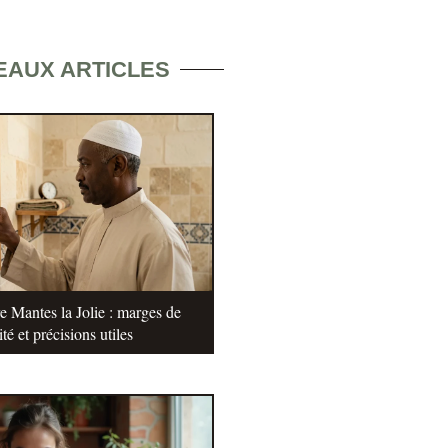
EAUX ARTICLES
e Mantes la Jolie : marges de
ité et précisions utiles