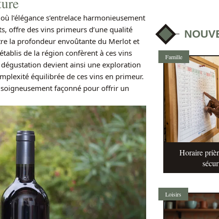
cture
 où l’élégance s’entrelace harmonieusement
s, offre des vins primeurs d’une qualité
NOUV
tre la profondeur envoûtante du Merlot et
établis de la région confèrent à ces vins
Famille
a dégustation devient ainsi une exploration
omplexité équilibrée de ces vins en primeur.
t soigneusement façonné pour offrir un
Horaire prièr
sécur
Loisirs