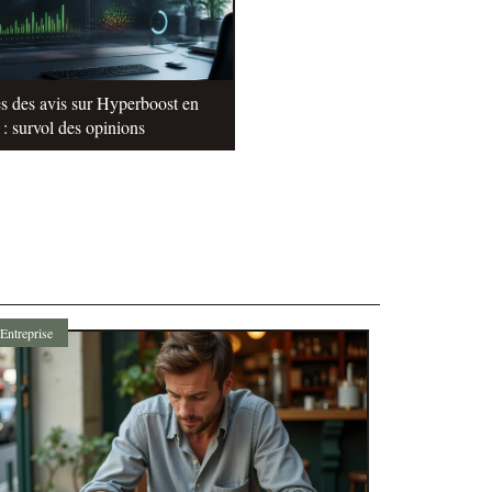
s des avis sur Hyperboost en
: survol des opinions
Entreprise