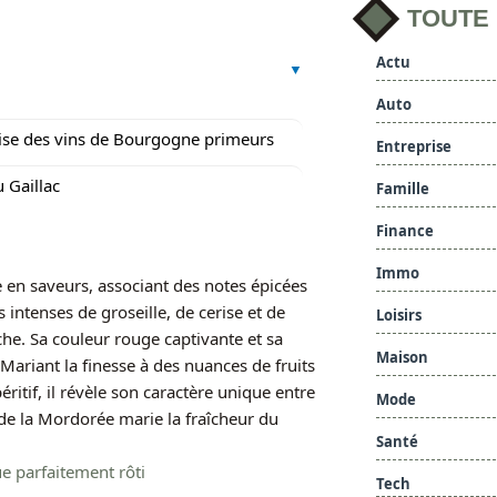
TOUTE
Actu
Auto
ise des vins de Bourgogne primeurs
Entreprise
u Gaillac
Famille
Finance
Immo
 en saveurs, associant des notes épicées
 intenses de groseille, de cerise et de
Loisirs
he. Sa couleur rouge captivante et sa
Maison
ariant la finesse à des nuances de fruits
éritif, il révèle son caractère unique entre
Mode
e la Mordorée marie la fraîcheur du
Santé
ue parfaitement rôti
Tech