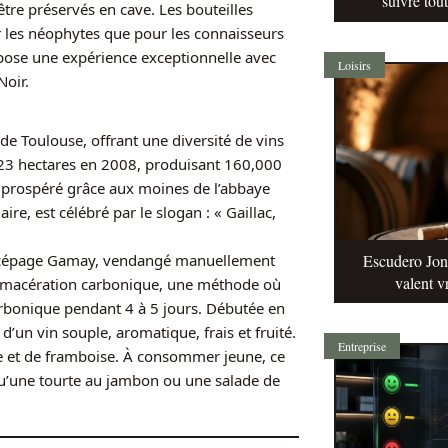
suivre tou
tre préservés en cave. Les bouteilles
les néophytes que pour les connaisseurs
pose une expérience exceptionnelle avec
Loisirs
Noir.
e Toulouse, offrant une diversité de vins
923 hectares en 2008, produisant 160,000
 a prospéré grâce aux moines de l’abbaye
ire, est célébré par le slogan : « Gaillac,
Escudero Jonq
au cépage Gamay, vendangé manuellement
valent v
la macération carbonique, une méthode où
arbonique pendant 4 à 5 jours. Débutée en
’un vin souple, aromatique, frais et fruité.
Entreprise
e et de framboise. À consommer jeune, ce
u’une tourte au jambon ou une salade de