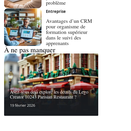
problème
Entreprise
Avantages d’un CRM
pour organisme de
formation supérieur
dans le suivi des
apprenants
À ne pas manquer
Avez-vous déjà exploré les détails du Lego
Creator 10243 Parisian Restaurant ?
19 février 2026