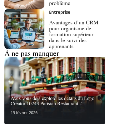
problème
Entreprise
Avantages d’un CRM
pour organisme de
formation supérieur
dans le suivi des
apprenants
À ne pas manquer
Avez-vous déjà exploré les détails du Lego
Creator 10243 Parisian Restaurant ?
19 février 2026