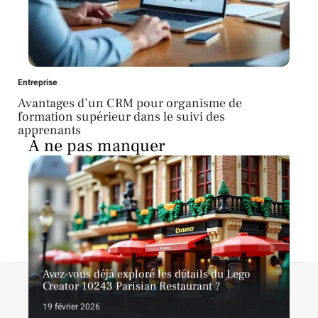
Entreprise
Avantages d’un CRM pour organisme de
formation supérieur dans le suivi des
apprenants
À ne pas manquer
Avez-vous déjà exploré les détails du Lego
Contact
Mentions légales
Sitemap
Creator 10243 Parisian Restaurant ?
© 2026 | latopliste.com
19 février 2026