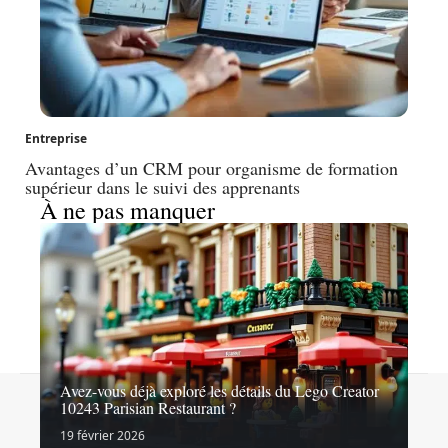
Entreprise
Avantages d’un CRM pour organisme de formation
supérieur dans le suivi des apprenants
À ne pas manquer
Avez-vous déjà exploré les détails du Lego Creator
Contact
Mentions légales
Sitemap
10243 Parisian Restaurant ?
© 2026 | latopliste.com
19 février 2026