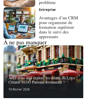
problème
Entreprise
Avantages d’un CRM
pour organisme de
formation supérieur
dans le suivi des
apprenants
À ne pas manquer
Avez-vous déjà exploré les détails du Lego
Creator 10243 Parisian Restaurant ?
19 février 2026