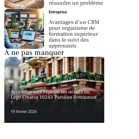
résoudre un problème
Entreprise
Avantages d’un CRM
pour organisme de
formation supérieur
dans le suivi des
apprenants
À ne pas manquer
Avez-vous déjà exploré les détails du
Lego Creator 10243 Parisian Restaurant
?
19 février 2026