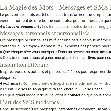
La Magie des Mots : Messages et SMS P
Le pouvoir des mots est tel qu’il peut transformer une simple nu
vient le moment de dire bonne nuit, optez pour un message qui c
A découvrir également :
Les tendances des sites de streaming grat
Messages personnels et personnalisés
Les messages personnalisés révèlent une partie de vous-même et 
contenter d’un simple « bonne nuit », explorez des phrases plus s
« Que chaque rêve vous transporte Dans un secteur où notre
amou
« Dors bien, mon amour, et garde une place dans tes
rêves
pour nou
Inspiration littéraire
Inspirez-vous des auteurs et penseurs célèbres pour exprimer de
élégance.
A voir aussi :
Comment mettre Snapchat en mode nuit sur Androi
« Le
cœur
a ses
raisons
que la raison ignore. » – Blaise Pascal
« Le plus grand bonheur de la vie, c’est la
conviction
que nous somm
L’art des SMS modernes
Dans un secteur où les messages instantanés dominent, un
SMS