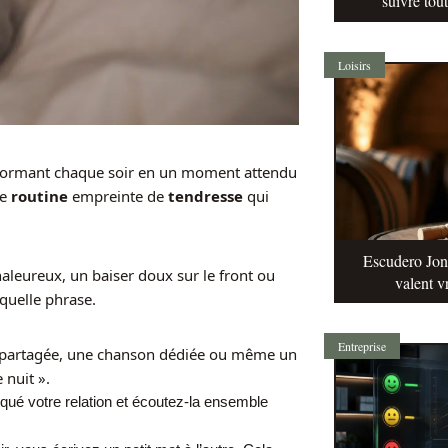
suivre tou
Loisirs
formant chaque soir en un moment attendu
ne
routine
empreinte de
tendresse
qui
Escudero Jonq
aleureux, un baiser doux sur le front ou
valent v
quelle phrase.
Entreprise
idéo partagée, une chanson dédiée ou même un
 nuit ».
qué votre relation et écoutez-la ensemble