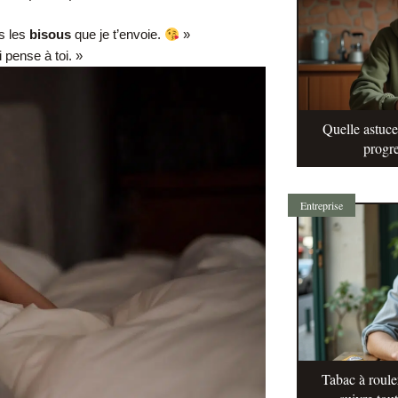
s les
bisous
que je t’envoie.
»
 pense à toi. »
Quelle astuc
progre
Entreprise
Tabac à roule