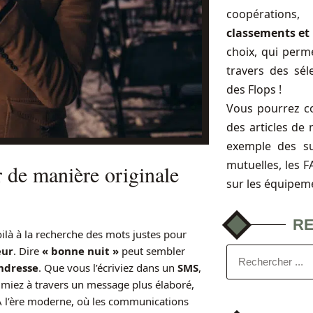
coopérations
classements et 
choix, qui perme
travers des sél
des Flops !
Vous pourrez c
des articles de 
exemple des s
mutuelles, les 
de manière originale
sur les équipem
R
ilà à la recherche des mots justes pour
ur
. Dire
« bonne nuit »
peut sembler
ndresse
. Que vous l’écriviez dans un
SMS
,
rimiez à travers un message plus élaboré,
À l’ère moderne, où les communications