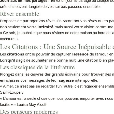
Journaux intimes partagés
: Tenez un journal partagé où chaque soir
crée un souvenir tangible de vos soirées passées ensemble.
Rêver ensemble
Proposez de partager vos rêves. En racontant vos rêves ou en par
non seulement votre
intimité
mais aussi votre vision commune 
« Ce soir, je souhaite que nous rêvions de notre maison au bord de l
aventure. »
Les Citations : Une Source Inépuisable 
Les
citations
ont le pouvoir de capturer l’
essence
de l’amour en
Lorsqu’il s’agit de souhaiter une bonne nuit, une citation bien plac
Les classiques de la littérature
Plongez dans les œuvres des grands écrivains pour trouver des m
enrichissez vos messages de leur
sagesse
intemporelle.
« Aimer, ce n’est pas se regarder l’un l’autre, c’est regarder ensemb
Saint-Exupéry
« L’amour est la seule chose que nous pouvons emporter avec nous lo
facile. » – Louisa May Alcott
Des penseurs modernes