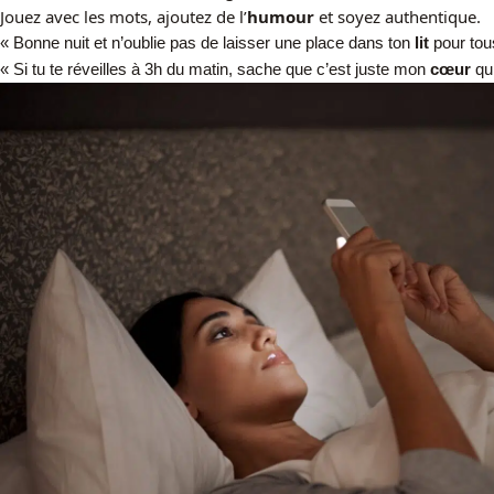
Jouez avec les mots, ajoutez de l’
humour
et soyez authentique.
« Bonne nuit et n’oublie pas de laisser une place dans ton
lit
pour tou
« Si tu te réveilles à 3h du matin, sache que c’est juste mon
cœur
qui