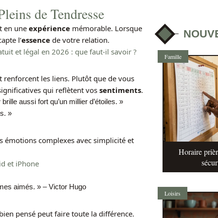
leins de Tendresse
it en une
expérience
mémorable. Lorsque
NOUV
apte l’
essence
de votre relation.
uit et légal en 2026 : que faut-il savoir ?
Famille
renforcent les liens. Plutôt que de vous
ignificatives qui reflètent vos
sentiments
.
r
brille aussi fort qu’un millier d’étoiles. »
s. »
s émotions complexes avec simplicité et
Horaire prièr
sécur
d et iPhone
es aimés. » – Victor Hugo
Loisirs
bien pensé peut faire toute la différence.