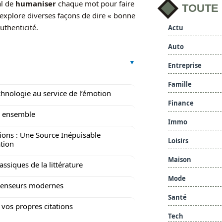
al de
humaniser
chaque mot pour faire
TOUTE
le explore diverses façons de dire « bonne
authenticité.
Actu
Auto
Entreprise
Famille
chnologie au service de l’émotion
Finance
r ensemble
Immo
tions : Une Source Inépuisable
Loisirs
ation
Maison
assiques de la littérature
Mode
penseurs modernes
Santé
 vos propres citations
Tech