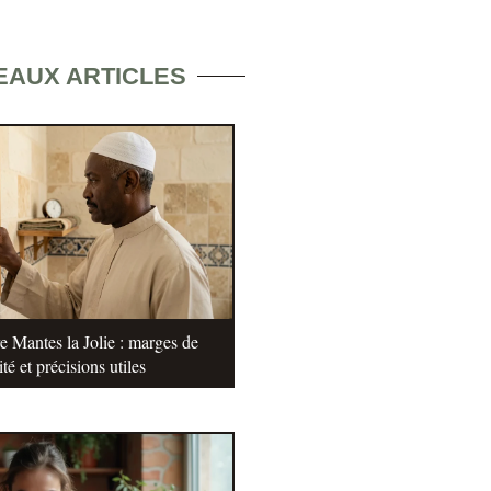
EAUX ARTICLES
e Mantes la Jolie : marges de
ité et précisions utiles