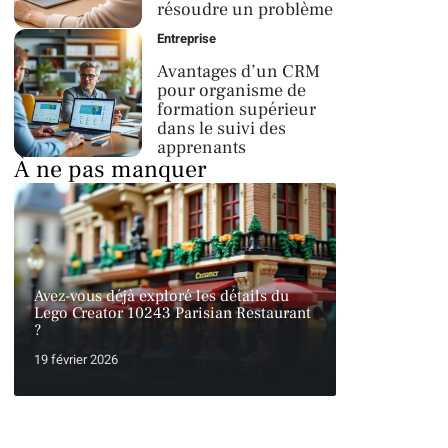
résoudre un problème
Entreprise
Avantages d’un CRM
pour organisme de
formation supérieur
dans le suivi des
apprenants
À ne pas manquer
Avez-vous déjà exploré les détails du
Lego Creator 10243 Parisian Restaurant
?
19 février 2026