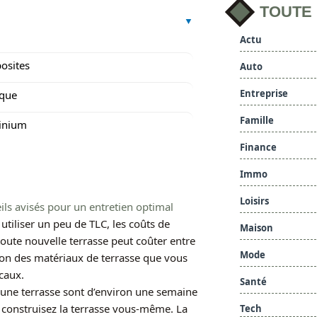
TOUTE
Actu
osites
Auto
Entreprise
ique
Famille
inium
Finance
Immo
Loisirs
ils avisés pour un entretien optimal
utiliser un peu de TLC, les coûts de
Maison
toute nouvelle terrasse peut coûter entre
Mode
ction des matériaux de terrasse que vous
ocaux.
Santé
’une terrasse sont d’environ une semaine
 construisez la terrasse vous-même. La
Tech