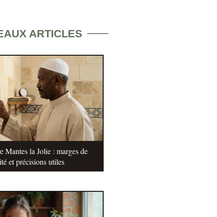
EAUX ARTICLES
e Mantes la Jolie : marges de
ité et précisions utiles