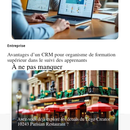
Entreprise
Avantages d’un CRM pour organisme de formation
supérieur dans le suivi des apprenants
À ne pas manquer
Avez-vous déjà exploré les détails du Lego Creator
Contact
Mentions légales
Sitemap
10243 Parisian Restaurant ?