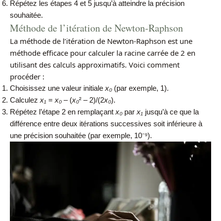
Répétez les étapes 4 et 5 jusqu’à atteindre la précision
souhaitée.
Méthode de l’itération de Newton-Raphson
La méthode de l’itération de Newton-Raphson est une
méthode efficace pour calculer la racine carrée de 2 en
utilisant des calculs approximatifs. Voici comment
procéder :
Choisissez une valeur initiale
x₀
(par exemple, 1).
Calculez
x₁
=
x₀
– (
x₀
² – 2)/(2
x₀
).
Répétez l’étape 2 en remplaçant
x₀
par
x₁
jusqu’à ce que la
différence entre deux itérations successives soit inférieure à
une précision souhaitée (par exemple, 10⁻⁹).