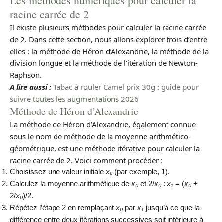
Les méthodes numériques pour calculer la
racine carrée de 2
Il existe plusieurs méthodes pour calculer la racine carrée
de 2. Dans cette section, nous allons explorer trois d’entre
elles : la méthode de Héron d’Alexandrie, la méthode de la
division longue et la méthode de l’itération de Newton-
Raphson.
A lire aussi :
Tabac à rouler Camel prix 30g : guide pour
suivre toutes les augmentations 2026
Méthode de Héron d’Alexandrie
La méthode de Héron d’Alexandrie, également connue
sous le nom de méthode de la moyenne arithmético-
géométrique, est une méthode itérative pour calculer la
racine carrée de 2. Voici comment procéder :
Choisissez une valeur initiale
x₀
(par exemple, 1).
Calculez la moyenne arithmétique de
x₀
et 2/
x₀
:
x₁
= (
x₀
+
2/
x₀
)/2.
Répétez l’étape 2 en remplaçant
x₀
par
x₁
jusqu’à ce que la
différence entre deux itérations successives soit inférieure à