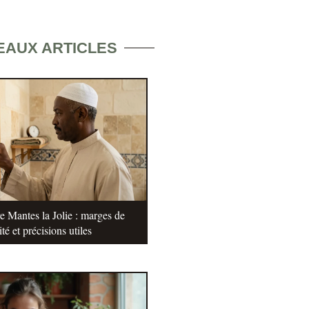
EAUX ARTICLES
e Mantes la Jolie : marges de
ité et précisions utiles