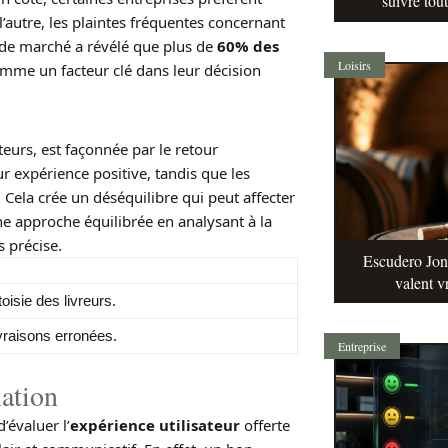
suivre tou
l’autre, les plaintes fréquentes concernant
 de marché a révélé que plus de
60% des
Loisirs
omme un facteur clé dans leur décision
urs, est façonnée par le retour
eur expérience positive, tandis que les
 Cela crée un déséquilibre qui peut affecter
une approche équilibrée en analysant à la
s précise.
Escudero Jonq
valent v
oisie des livreurs.
vraisons erronées.
Entreprise
mation
évaluer l’
expérience utilisateur
offerte