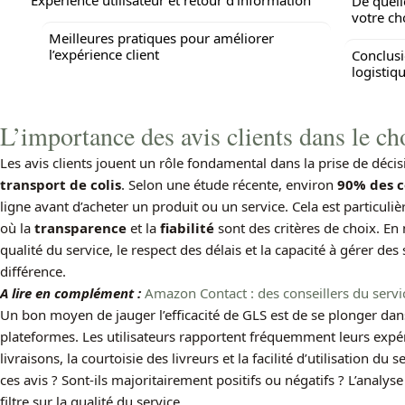
Expérience utilisateur et retour d’information
De quell
votre ch
Meilleures pratiques pour améliorer
l’expérience client
Conclusi
logistiq
L’importance des avis clients dans le ch
Les avis clients jouent un rôle fondamental dans la prise de déc
transport de colis
. Selon une étude récente, environ
90% des 
ligne avant d’acheter un produit ou un service. Cela est particuliè
où la
transparence
et la
fiabilité
sont des critères de choix. En m
qualité du service, le respect des délais et la capacité à gérer des 
différence.
A lire en complément :
Amazon Contact : des conseillers du servi
Un bon moyen de jauger l’efficacité de GLS est de se plonger dans
plateformes. Les utilisateurs rapportent fréquemment leurs expé
livraisons, la courtoisie des livreurs et la facilité d’utilisation du
ces avis ? Sont-ils majoritairement positifs ou négatifs ? L’analys
filtre sur la qualité du service.