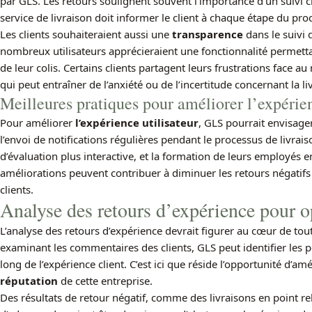
par GLS. Les retours soulignent souvent l’importance d’un suivi c
service de livraison doit informer le client à chaque étape du proce
Les clients souhaiteraient aussi une
transparence
dans le suivi 
nombreux utilisateurs apprécieraient une fonctionnalité permett
de leur colis. Certains clients partagent leurs frustrations face 
qui peut entraîner de l’anxiété ou de l’incertitude concernant la 
Meilleures pratiques pour améliorer l’expérie
Pour améliorer
l’expérience utilisateur
, GLS pourrait envisager
l’envoi de notifications régulières pendant le processus de livrai
d’évaluation plus interactive, et la formation de leurs employés e
améliorations peuvent contribuer à diminuer les retours négatifs 
clients.
Analyse des retours d’expérience pour o
L’analyse des retours d’expérience devrait figurer au cœur de tout
examinant les commentaires des clients, GLS peut identifier les p
long de l’expérience client. C’est ici que réside l’opportunité d’amél
réputation
de cette entreprise.
Des résultats de retour négatif, comme des livraisons en point r