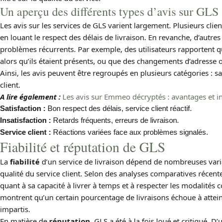
Un aperçu des différents types d’avis sur GLS
Les avis sur les services de GLS varient largement. Plusieurs cli
en louant le respect des délais de livraison. En revanche, d’autre
problèmes récurrents. Par exemple, des utilisateurs rapportent que
alors qu’ils étaient présents, ou que des changements d’adresse 
Ainsi, les avis peuvent être regroupés en plusieurs catégories : sat
client.
A lire également :
Les avis sur Emmeo décryptés : avantages et i
Satisfaction :
Bon respect des délais, service client réactif.
Insatisfaction :
Retards fréquents, erreurs de livraison.
Service client :
Réactions variées face aux problèmes signalés.
Fiabilité et réputation de GLS
La
fiabilité
d’un service de livraison dépend de nombreuses variabl
qualité du service client. Selon des analyses comparatives récente
quant à sa capacité à livrer à temps et à respecter les modalités c
montrent qu’un certain pourcentage de livraisons échoue à atteind
impartis.
En matière de
réputation
, GLS a été à la fois loué et critiqué. D