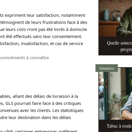
ents expriment leur satisfaction, notamment
s témoignent de leurs frustrations face à des
 leurs colis n’ont pas été livrés à domicile
ont été effectués sans leur consentement.
Quelle astuc
isfaction, insatisfaction, et cas de service
progre
nconvénients à connaître
Entreprise
es, allant des délais de livraison à la
s, GLS pourrait faire face à des critiques
onvenues avec les clients. Les statistiques
re leur destination dans les délais
Tabac à roule
’un côté, certaines entreprises préfèrent