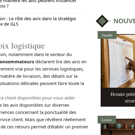
e manière les avis peuvent influencer
oix ?
on : Le rôle des avis dans la stratégie
NOUV
ue de GLS
Famille
oix logistique
ision, notamment dans le secteur du
consommateurs
déclarent lire des avis en
rement vrai pour les services logistiques,
atière de livraison, des détails sur la
situations délicates peuvent faire toute la
Horaire prièr
ce client disponibles pour vous aider
sécur
 les avis disponibles sur diverses
riences concernant la ponctualité des
 service client. Mais que révèlent réellement
Loisirs
e de ces retours permet d’établir un premier