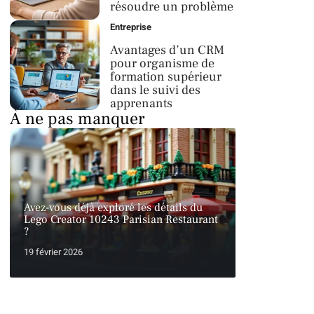
résoudre un problème
Entreprise
Avantages d’un CRM
pour organisme de
formation supérieur
dans le suivi des
apprenants
À ne pas manquer
Avez-vous déjà exploré les détails du
Lego Creator 10243 Parisian Restaurant
?
19 février 2026