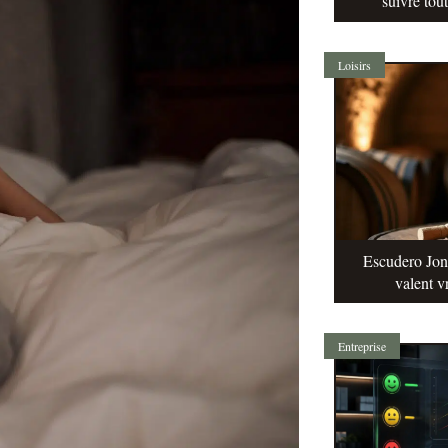
suivre tou
Loisirs
Escudero Jonq
valent v
Entreprise