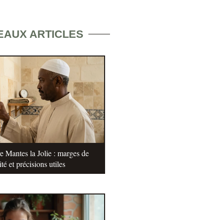
EAUX ARTICLES
e Mantes la Jolie : marges de
ité et précisions utiles