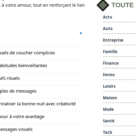
TOUTE
à votre amour, tout en renforçant le lien
Actu
Auto
Entreprise
Famille
ituels de coucher complices
Finance
abitudes bienveillantes
Immo
MS rituels
Loisirs
ples de messages
Maison
nnaliser la bonne nuit avec créativité
Mode
our à votre avantage
Santé
essages visuels
Tech