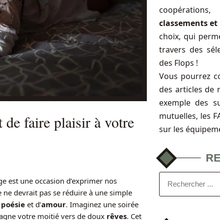
coopérations
classements et 
choix, qui perme
travers des sél
des Flops !
Vous pourrez c
des articles de 
exemple des s
mutuelles, les 
de faire plaisir à votre
sur les équipem
R
ge est une occasion d’exprimer nos
e ne devrait pas se réduire à une simple
e
poésie
et d’
amour
. Imaginez une soirée
gne votre moitié vers de doux
rêves
. Cet