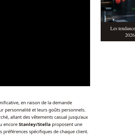
Les tendance
2026 
ificative, en raison de la demande
r personnalité et leurs goûts personnels.
ché, allant des vêtements casual jusqu’aux
u encore
Stanley/Stella
proposent une
 préférences spécifiques de chaque client.