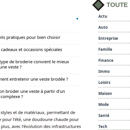
TOUTE
Actu
Auto
ils pratiques pour bien choisir
Entreprise
 cadeaux et occasions spéciales
Famille
Finance
type de broderie convient le mieux
une veste ?
Immo
nt entretenir une veste brodée ?
Loisirs
on broder une veste à partir d’un
Maison
 complexe ?
Mode
 styles et de matériaux, permettant de
Santé
re pour l’été, une doudoune chaude pour
 plus, avec l’évolution des infrastructures
Tech