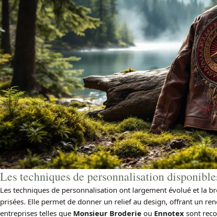
Les techniques de personnalisation disponible
Les techniques de personnalisation ont largement évolué et la br
prisées. Elle permet de donner un relief au design, offrant un re
entreprises telles que
Monsieur Broderie
ou
Ennotex
sont reco