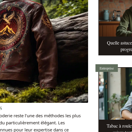
Quelle astuc
progre
Entreprise
s
oderie reste l’une des méthodes les plus
ndu particulièrement élégant. Les
Tabac à roule
nnues pour leur expertise dans ce