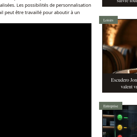
suivre tou
lisées. Les possibilités de personnalisation
l peut être travaillé pour aboutir à un
Loisirs
Escudero Jonq
valent v
Entreprise