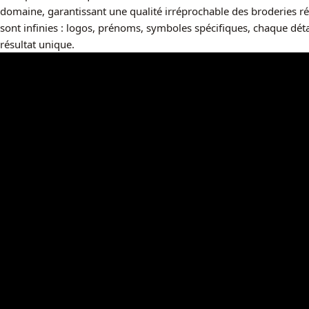
domaine, garantissant une qualité irréprochable des broderies réa
sont infinies : logos, prénoms, symboles spécifiques, chaque détai
résultat unique.