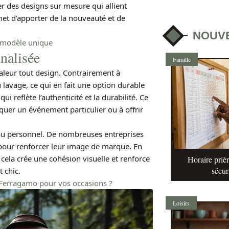
ser des designs sur mesure qui allient
et d’apporter de la nouveauté et de
NOUV
n modèle unique
nalisée
Famille
aleur tout design. Contrairement à
 lavage, ce qui en fait une option durable
ui reflète l’authenticité et la durabilité. Ce
quer un événement particulier ou à offrir
l ou personnel. De nombreuses entreprises
 pour renforcer leur image de marque. En
 cela crée une cohésion visuelle et renforce
Horaire prièr
sécur
t chic.
Ferragamo pour vos occasions ?
Loisirs