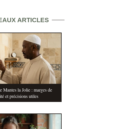
EAUX ARTICLES
e Mantes la Jolie : marges de
ité et précisions utiles