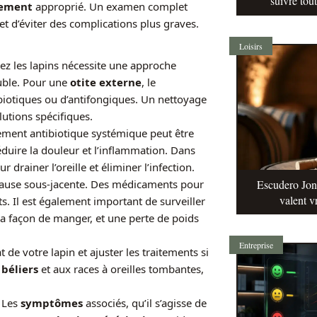
suivre tou
tement
approprié. Un examen complet
t d’éviter des complications plus graves.
Loisirs
ez les lapins nécessite une approche
ouble. Pour une
otite externe
, le
ibiotiques ou d’antifongiques. Un nettoyage
lutions spécifiques.
tement antibiotique systémique peut être
éduire la douleur et l’inflammation. Dans
 drainer l’oreille et éliminer l’infection.
Escudero Jonq
 cause sous-jacente. Des médicaments pour
valent v
its. Il est également important de surveiller
 sa façon de manger, et une perte de poids
Entreprise
at de votre lapin et ajuster les traitements si
 béliers
et aux races à oreilles tombantes,
. Les
symptômes
associés, qu’il s’agisse de