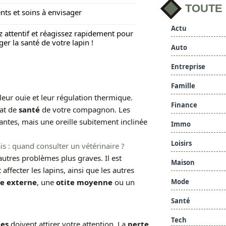
TOUTE
nts et soins à envisager
Actu
z attentif et réagissez rapidement pour
ger la santé de votre lapin !
Auto
Entreprise
Famille
 leur ouïe et leur régulation thermique.
Finance
tat de
santé
de votre compagnon. Les
antes, mais une oreille subitement inclinée
Immo
Loisirs
 : quand consulter un vétérinaire ?
autres problèmes plus graves. Il est
Maison
affecter les lapins, ainsi que les autres
Mode
te externe
, une
otite moyenne
ou un
Santé
Tech
es
doivent attirer votre attention. La
perte