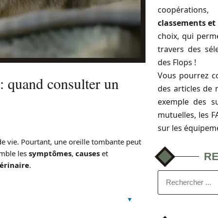
coopérations
classements et 
choix, qui perme
travers des sél
des Flops !
Vous pourrez c
: quand consulter un
des articles de 
exemple des s
mutuelles, les 
sur les équipem
 vie. Pourtant, une oreille tombante peut
emble les
symptômes
,
causes
et
R
érinaire
.