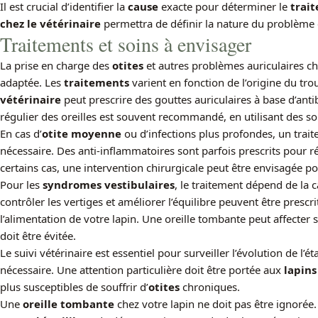
Il est crucial d’identifier la
cause
exacte pour déterminer le
trai
chez le vétérinaire
permettra de définir la nature du problème e
Traitements et soins à envisager
La prise en charge des
otites
et autres problèmes auriculaires ch
adaptée. Les
traitements
varient en fonction de l’origine du tr
vétérinaire
peut prescrire des gouttes auriculaires à base d’ant
régulier des oreilles est souvent recommandé, en utilisant des so
En cas d’
otite moyenne
ou d’infections plus profondes, un trai
nécessaire. Des anti-inflammatoires sont parfois prescrits pour r
certains cas, une intervention chirurgicale peut être envisagée pour
Pour les
syndromes vestibulaires
, le traitement dépend de la
contrôler les vertiges et améliorer l’équilibre peuvent être prescr
l’alimentation de votre lapin. Une oreille tombante peut affecter
doit être évitée.
Le suivi vétérinaire est essentiel pour surveiller l’évolution de l’ét
nécessaire. Une attention particulière doit être portée aux
lapins
plus susceptibles de souffrir d’
otites
chroniques.
Une
oreille tombante
chez votre lapin ne doit pas être ignorée