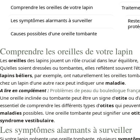
Comprendre les oreilles de votre lapin
Traiteme
Les symptômes alarmants à surveiller
Reste
proté
Causes possibles d’une oreille tombante
Comprendre les oreilles de votre lapin
Les
oreilles
des lapins jouent un rôle crucial dans leur équilibre,
Qu’elles soient dressées ou tombantes, elles reflètent souvent l’é
lapins béliers
, par exemple, ont naturellement les oreilles tomb
chez un lapin d’une autre race peut indiquer une
maladie
.
A lire en complément :
Problèmes de peau du bouledogue français
Une oreille inclinée ou tombante peut être un signe d’
otite
ou d’
essentiel de comprendre les différents types d’
otites
qui peuvent 
maladies
possibles. Une oreille tombante peut signifier une
oti
syndrome vestibulaire
.
Les symptômes alarmants à surveiller
Si votre lapin présente une oreille tombante, plusieurs
symptôm