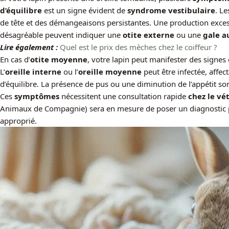
d’équilibre
est un signe évident de
syndrome vestibulaire
. L
de tête et des démangeaisons persistantes. Une production exc
désagréable peuvent indiquer une
otite externe
ou une
gale a
Lire également :
Quel est le prix des mèches chez le coiffeur ?
En cas d’
otite moyenne
, votre lapin peut manifester des signes d
L’
oreille interne
ou l’
oreille moyenne
peut être infectée, affec
d’équilibre. La présence de pus ou une diminution de l’appétit son
Ces
symptômes
nécessitent une consultation rapide
chez le vé
Animaux de Compagnie) sera en mesure de poser un diagnostic pr
approprié.