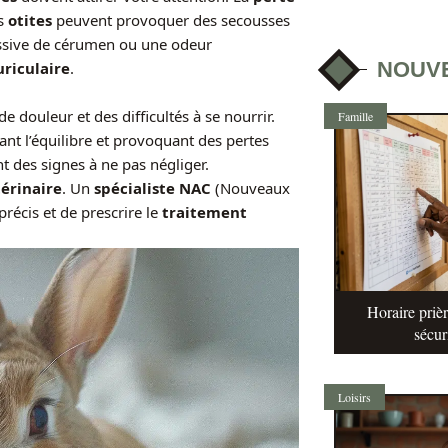
es
otites
peuvent provoquer des secousses
essive de cérumen ou une odeur
NOUV
uriculaire
.
e douleur et des difficultés à se nourrir.
Famille
tant l’équilibre et provoquant des pertes
t des signes à ne pas négliger.
térinaire
. Un
spécialiste NAC
(Nouveaux
écis et de prescrire le
traitement
Horaire prièr
sécur
Loisirs