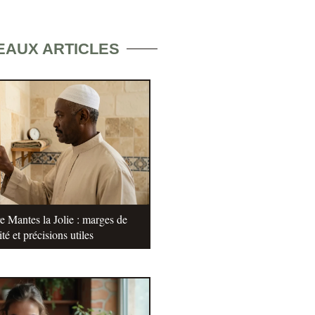
EAUX ARTICLES
e Mantes la Jolie : marges de
ité et précisions utiles