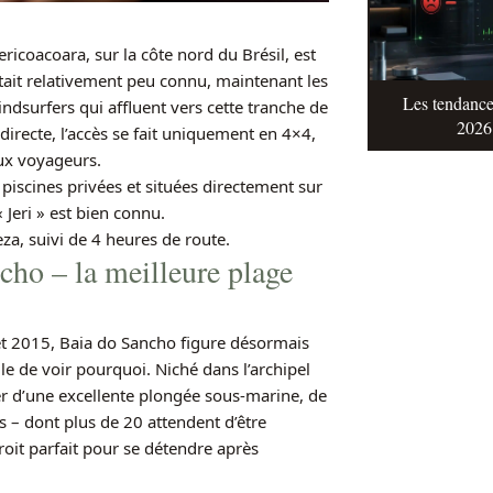
ricoacoara, sur la côte nord du Brésil, est
tait relativement peu connu, maintenant les
Les tendance
ndsurfers qui affluent vers cette tranche de
2026 
irecte, l’accès se fait uniquement en 4×4,
ux voyageurs.
iscines privées et situées directement sur
 Jeri » est bien connu.
za, suivi de 4 heures de route.
cho – la meilleure plage
t 2015, Baia do Sancho figure désormais
cile de voir pourquoi. Niché dans l’archipel
r d’une excellente plongée sous-marine, de
s – dont plus de 20 attendent d’être
roit parfait pour se détendre après