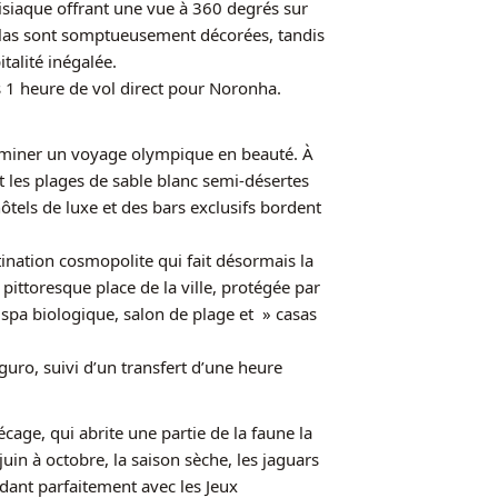
iaque offrant une vue à 360 degrés sur
villas sont somptueusement décorées, tandis
talité inégalée.
s 1 heure de vol direct pour Noronha.
erminer un voyage olympique en beauté. À
t les plages de sable blanc semi-désertes
ôtels de luxe et des bars exclusifs bordent
.
ation cosmopolite qui fait désormais la
ittoresque place de la ville, protégée par
s, spa biologique, salon de plage et » casas
guro, suivi d’un transfert d’une heure
ge, qui abrite une partie de la faune la
juin à octobre, la saison sèche, les jaguars
idant parfaitement avec les Jeux