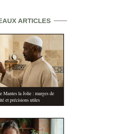
EAUX ARTICLES
e Mantes la Jolie : marges de
ité et précisions utiles