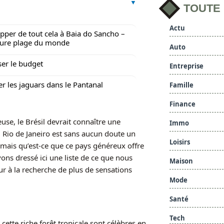
TOUTE
Actu
apper de tout cela à Baia do Sancho –
eure plage du monde
Auto
ser le budget
Entreprise
er les jaguars dans le Pantanal
Famille
Finance
use, le Brésil devrait connaître une
Immo
 Rio de Janeiro est sans aucun doute un
Loisirs
, mais qu’est-ce que ce pays généreux offre
ons dressé ici une liste de ce que nous
Maison
ur à la recherche de plus de sensations
Mode
Santé
Tech
cette riche forêt tropicale sont célèbres en