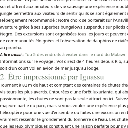
soi et offrent aux amateurs de vie sauvage une expérience inoubli
jungle permettra aux visiteurs de sentir qu’ils se sont égalemen
Hébergement recommandé : Notre choix se porterait sur l’Anavilha
aventure grâce à ses superbes bungalows suspendus sur pilotis d
Negro. Des excursions sont organisées tous les jours et peuvent 
de communautés éloignées et l’observation de dauphins de rivière
au piranha.
A lire aussi :
Top 5 des endroits à visiter dans le nord du Malawi
Informations sur le voyage : Vol direct de 4 heures depuis Rio, sui
soit d’un court vol en avion de mer jusqu’au lodge.
2. Être impressionné par Iguassu
Tournant à 82 m de haut et comptant des centaines de chutes d’
visiteurs les plus avertis. Entourées d’une forêt luxuriante, qui 
passionnante, les chutes ne sont pas la seule attraction ici. Suivez
majeure partie du parc, mais si vous voulez une expérience plus 
hélicoptère pour une vue d’ensemble ou faites une excursion en
vraiment ressentir le grondement du tonnerre de l’eau. Les chutes
que les Jeux olympiques constituent une raison parfaite pour s’y 