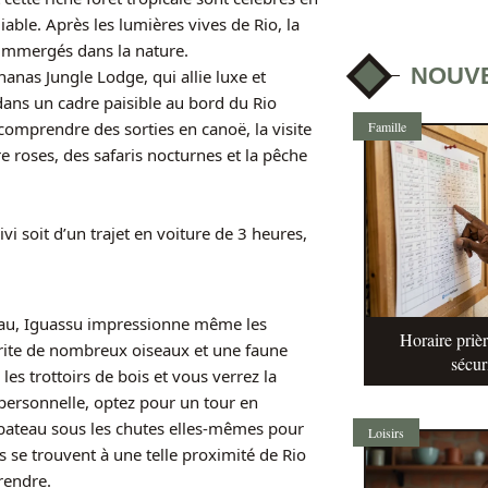
able. Après les lumières vives de Rio, la
t immergés dans la nature.
NOUV
nas Jungle Lodge, qui allie luxe et
ans un cadre paisible au bord du Rio
Famille
comprendre des sorties en canoë, la visite
 roses, des safaris nocturnes et la pêche
vi soit d’un trajet en voiture de 3 heures,
eau, Iguassu impressionne même les
Horaire prièr
abrite de nombreux oiseaux et une faune
sécur
 les trottoirs de bois et vous verrez la
personnelle, optez pour un tour en
 bateau sous les chutes elles-mêmes pour
Loisirs
 se trouvent à une telle proximité de Rio
rendre.