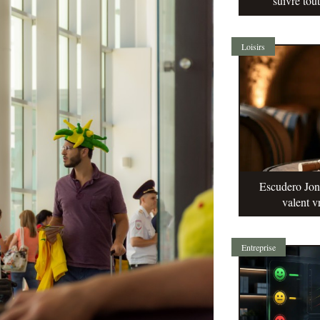
suivre tou
Loisirs
Escudero Jonq
valent v
Entreprise