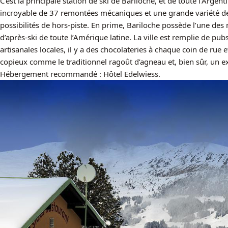
C’est la principale station de ski de Bariloche, et de toute l’Argent
incroyable de 37 remontées mécaniques et une grande variété de 
possibilités de hors-piste. En prime, Bariloche possède l’une des
d’après-ski de toute l’Amérique latine. La ville est remplie de pub
artisanales locales, il y a des chocolateries à chaque coin de rue e
copieux comme le traditionnel ragoût d’agneau et, bien sûr, un ex
Hébergement recommandé : Hôtel Edelwiess.