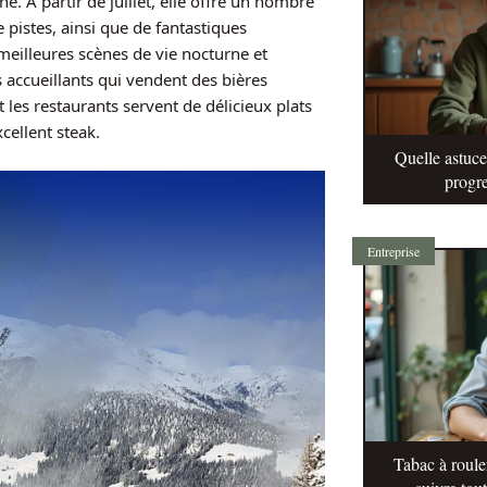
ine. À partir de juillet, elle offre un nombre
pistes, ainsi que de fantastiques
 meilleures scènes de vie nocturne et
s accueillants qui vendent des bières
t les restaurants servent de délicieux plats
cellent steak.
Quelle astuc
progre
Entreprise
Tabac à roule