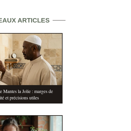
EAUX ARTICLES
e Mantes la Jolie : marges de
ité et précisions utiles