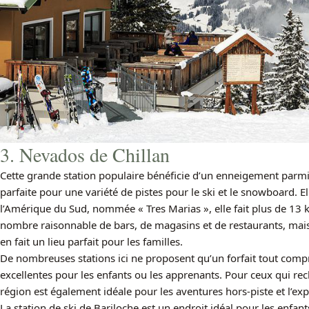
3. Nevados de Chillan
Cette grande station populaire bénéficie d’un enneigement parmi l
parfaite pour une variété de pistes pour le ski et le snowboard. E
l’Amérique du Sud, nommée « Tres Marias », elle fait plus de 13 
nombre raisonnable de bars, de magasins et de restaurants, mais p
en fait un lieu parfait pour les familles.
De nombreuses stations ici ne proposent qu’un forfait tout compr
excellentes pour les enfants ou les apprenants. Pour ceux qui rec
région est également idéale pour les aventures hors-piste et l’expl
La station de ski de Bariloche est un endroit idéal pour les enfant