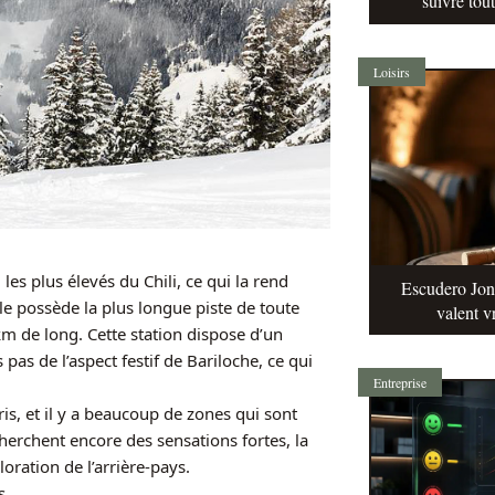
suivre tou
Loisirs
es plus élevés du Chili, ce qui la rend
Escudero Jonq
lle possède la plus longue piste de toute
valent v
km de long. Cette station dispose d’un
as de l’aspect festif de Bariloche, ce qui
Entreprise
is, et il y a beaucoup de zones qui sont
herchent encore des sensations fortes, la
oration de l’arrière-pays.
s.