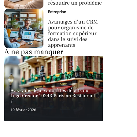
résoudre un problème
Entreprise
Avantages d’un CRM
pour organisme de
formation supérieur
dans le suivi des
apprenants
À ne pas manquer
Avez-vous déjà exploré les détails du
Lego Creator 10243 Parisian Restaurant
?
19 février 2026